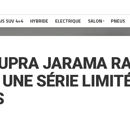
IS SUV 4×4
HYBRIDE
ELECTRIQUE
SALON
PNEUS
SUPRA JARAMA R
 UNE SÉRIE LIMITÉ
S