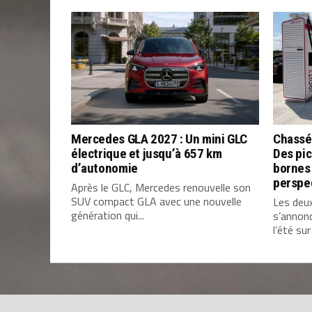
Mercedes GLA 2027 : Un mini GLC
Chassé
électrique et jusqu’à 657 km
Des pic
d’autonomie
bornes 
perspe
Après le GLC, Mercedes renouvelle son
SUV compact GLA avec une nouvelle
Les deu
génération qui...
s’annon
l’été sur