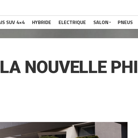
IS SUV 4×4
HYBRIDE
ELECTRIQUE
SALON
PNEUS
1 LA NOUVELLE PH