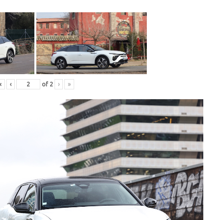
«
‹
of
2
›
»