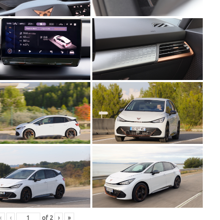
«
‹
of
2
›
»