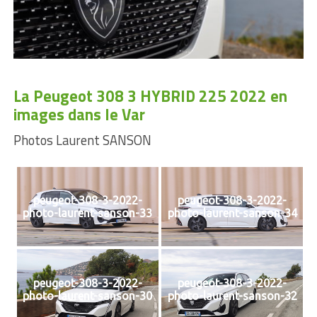
La Peugeot 308 3 HYBRID 225 2022 en
images dans le Var
Photos Laurent SANSON
peugeot-308-3-2022-
peugeot-308-3-2022-
photo-laurent-sanson-33
photo-laurent-sanson-34
peugeot-308-3-2022-
peugeot-308-3-2022-
photo-laurent-sanson-30
photo-laurent-sanson-32