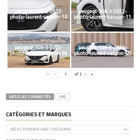
peugeot-308-3-2022-
peugeot-308-3-2022-
photo-laurent-sanson-10
photo-laurent-sanson-11
peugeot-308-3-2022-
peugeot-308-3-2022-
photo-laurent-sanson-06
photo-laurent-sanson-05
«
‹
of
2
›
»
ARTICLES CONNECTÉS
UNE
CATÉGORIES ET MARQUES
Catégories
et
marques