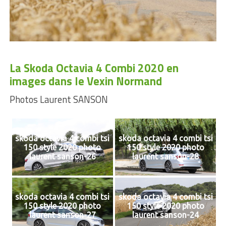
La Skoda Octavia 4 Combi 2020 en
images dans le Vexin Normand
Photos Laurent SANSON
skoda octavia 4 combi tsi
skoda octavia 4 combi tsi
150 style 2020 photo
150 style 2020 photo
laurent sanson-26
laurent sanson-28
skoda octavia 4 combi tsi
skoda octavia 4 combi tsi
150 style 2020 photo
150 style 2020 photo
laurent sanson-27
laurent sanson-24