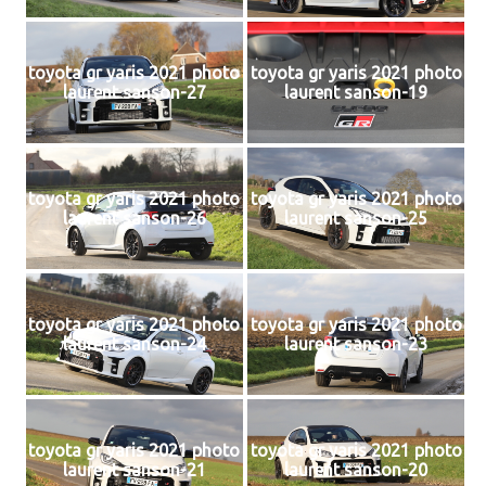
toyota gr yaris 2021 photo
toyota gr yaris 2021 photo
laurent sanson-27
laurent sanson-19
toyota gr yaris 2021 photo
toyota gr yaris 2021 photo
laurent sanson-26
laurent sanson-25
toyota gr yaris 2021 photo
toyota gr yaris 2021 photo
laurent sanson-24
laurent sanson-23
toyota gr yaris 2021 photo
toyota gr yaris 2021 photo
laurent sanson-21
laurent sanson-20