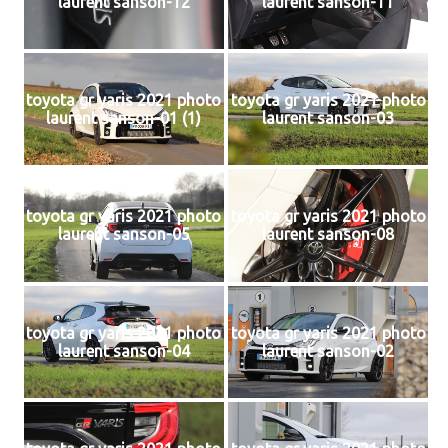
laurent sanson-12
laurent sanson-11
toyota gr yaris 2021 photo
toyota gr yaris 2021 photo
laurent sanson-01 (1)
laurent sanson-03
toyota gr yaris 2021 photo
toyota gr yaris 2021 photo
laurent sanson-05
laurent sanson-08
toyota gr yaris 2021 photo
toyota gr yaris 2021 photo
laurent sanson-04
laurent sanson-02