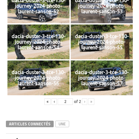
dacia-duster-3-tce-130-
dacia-duster-3-tce-130-
journey-2024-photo-
journey-2024-photo-
laurent-sanson-52
laurent-sanson-53
dacia-duster-3-tce-130-
dacia-duster-3-tce-130-
journey-2024-photo-
journey-2024-photo-
laurent-sanson-54
laurent-sanson-55
dacia-duster-3-tce-130-
dacia-duster-3-tce-130-
journey-2024-photo-
journey-2024-photo-
laurent-sanson-56
laurent-sanson-57
«
‹
of
2
›
»
ARTICLES CONNECTÉS
UNE