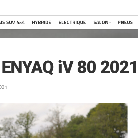
IS SUV 4×4
HYBRIDE
ELECTRIQUE
SALON
PNEUS
ENYAQ iV 80 202
2021