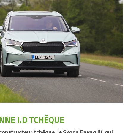
NNE I.D TCHÈQUE
constructeur tchèque, le Skoda Enyaq iV, qui