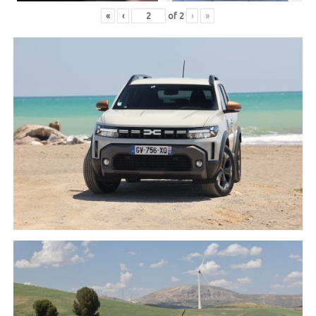
«
‹
of
2
›
»