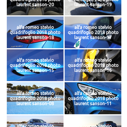
laurent sanson-20
laurent sanson-19
alfa romeo stelvio
alfa romeo stelvio
quadrifoglio 2018 photo
quadrifoglio 2018 photo
laurent sanson-18
laurent sanson-17
alfa romeo stelvio
alfa romeo stelvio
quadrifoglio 2018 photo
quadrifoglio 2018 photo
laurent sanson-15
laurent sanson-16
alfa romeo stelvio
alfa romeo stelvio
quadrifoglio 2018 photo
quadrifoglio 2018 photo
laurent sanson-08
laurent sanson-11
alfa romeo stelvio
alfa romeo stelvio