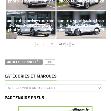
photo-laurent-sanson-27
photo-laurent-sanson-28
audi-q4-sportback-e-tron-
audi-q4-sportback-e-tron-
s-line-50-quattro-2022-
s-line-50-quattro-2022-
photo-laurent-sanson-30
photo-laurent-sanson-29
«
‹
of
2
›
»
ARTICLES CONNECTÉS
UNE
CATÉGORIES ET MARQUES
Catégories
et
marques
PARTENAIRE PNEUS