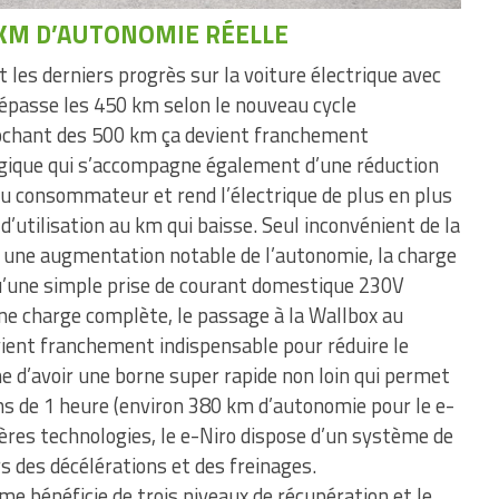
0 KM D’AUTONOMIE
RÉELLE
 les derniers progrès sur la voiture électrique avec
épasse les 450 km selon le nouveau cycle
ochant des 500 km ça devient franchement
gique qui s’accompagne également d’une réduction
au consommateur et rend l’électrique de plus en plus
d’utilisation au km qui baisse. Seul inconvénient de la
 une augmentation notable de l’autonomie, la charge
qu’une simple prise de courant domestique 230V
ne charge complète, le passage à la Wallbox au
devient franchement indispensable pour réduire le
e d’avoir une borne super rapide non loin qui permet
s de 1 heure (environ 380 km d’autonomie pour le e-
ères technologies, le e-Niro dispose d’un système de
rs des décélérations et des freinages.
me bénéficie de trois niveaux de récupération et le