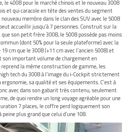
e, le 4008 pour le marché chinois et le nouveau 3008
ois et qui caracole en tête des ventes du segment
n nouveau membre dans le clan des SUV avec le 5008
peut accueillir jusqu’à 7 personnes. Construit sur la
ue son petit frère 3008, le 5008 possède pas moins
commun (dont 50% pour la seule plateforme) avec la
e 19 cm que le 3008 (+11 cm avec l’ancien 5008) et
et son important volume de chargement en
08 reprend la même construction de gamme, les
igh tech du 3008 à l’image du i-Cockpit strictement
n ergonomie, sa qualité et ses équipements. C’est à
donc avec dans son gabarit très contenu, seulement
rme, de quoi rendre un long voyage agréable pour une
uration 7 places, le coffre perd logiquement son
peine plus grand que celui d’une 108.