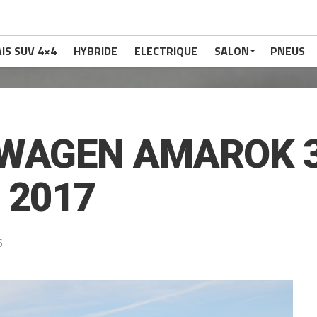
IS SUV 4×4
HYBRIDE
ELECTRIQUE
SALON
PNEUS
WAGEN AMAROK 3-
 2017
6