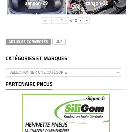
sanson-29
sanson-30
«
‹
of
2
›
»
ARTICLES CONNECTÉS
UNE
CATÉGORIES ET MARQUES
Catégories
et
marques
PARTENAIRE PNEUS