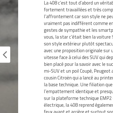
La 408 c’est tout d’abord un vérita
fortement travaillées et très comple
l’affrontement car son style ne peut
vraiment pas indifférent comme en
gestes de sympathie et les smart
vous, la star c’était bien la voitur
son style extérieur plutôt spectac
avec une proposition originale sur 
vitesse face à celui des SUV qui d
bien placé pour la savoir avec le s
mi-SUV et un poil Coupé, Peugeot a
cousin Citroën qui a lancé au printe
la base technique. Une filiation que
l’empattement identique et presque 
sur la plateforme technique EMP2 é
électrique, la 408 reprend égaleme
feux avant et arrière et surtout son