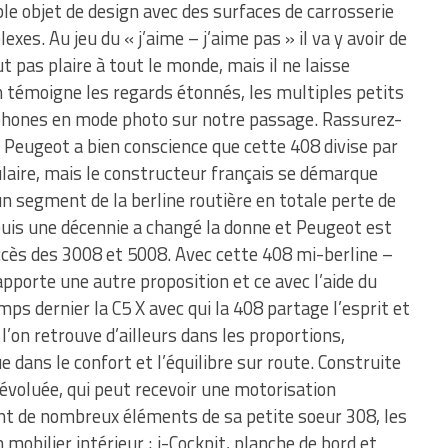
ble objet de design avec des surfaces de carrosserie
xes. Au jeu du « j’aime – j’aime pas » il va y avoir de
 pas plaire à tout le monde, mais il ne laisse
 témoigne les regards étonnés, les multiples petits
phones en mode photo sur notre passage. Rassurez-
e ! Peugeot a bien conscience que cette 408 divise par
ulaire, mais le constructeur français se démarque
un segment de la berline routière en totale perte de
epuis une décennie a changé la donne et Peugeot est
uccès des 3008 et 5008. Avec cette 408 mi-berline –
pporte une autre proposition et ce avec l’aide du
mps dernier la C5 X avec qui la 408 partage l’esprit et
 l’on retrouve d’ailleurs dans les proportions,
dans le confort et l’équilibre sur route. Construite
voluée, qui peut recevoir une motorisation
nt de nombreux éléments de sa petite soeur 308, les
 mobilier intérieur ; i-Cockpit, planche de bord et