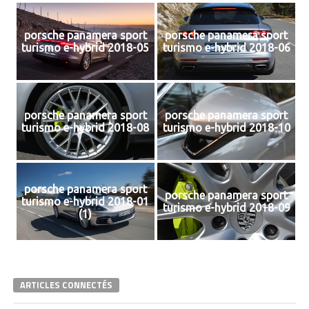
porsche panamera sport
porsche panamera sport
turismo e-hybrid 2018-05
turismo e-hybrid 2018-06
porsche panamera sport
porsche panamera sport
turismo e-hybrid 2018-08
turismo e-hybrid 2018-10
porsche panamera sport
porsche panamera sport
turismo e-hybrid 2018-01
turismo e-hybrid 2018-09
(1)
ARTICLES CONNECTÉS