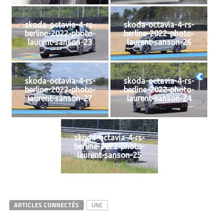
skoda-octavia-4-rs-
skoda-octavia-4-rs-
berline-2022-photo-
berline-2022-photo-
laurent-sanson-23
laurent-sanson-26
skoda-octavia-4-rs-
skoda-octavia-4-rs-
berline-2022-photo-
berline-2022-photo-
laurent-sanson-27
laurent-sanson-24
skoda-octavia-4-rs-
berline-2022-photo-
laurent-sanson-25
ARTICLES CONNECTÉS
UNE