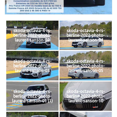
skoda-octavia-4-rs-
skoda-octavia-4-rs-
berline-2022-photo-
berline-2022-photo-
laurent-sanson-02
laurent-sanson-04
skoda-octavia-4-rs-
skoda-octavia-4-rs-
berline-2022-photo-
berline-2022-photo-
laurent-sanson-03
laurent-sanson-05
skoda-octavia-4-rs-
skoda-octavia-4-rs-
berline-2022-photo-
berline-2022-photo-
laurent-sanson-01 (1)
laurent-sanson-10