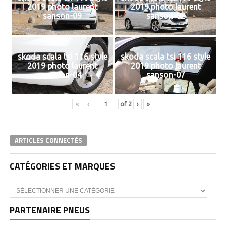
2019 photo laurent
2019 photo laurent
sanson-09
sanson-02
skoda scala tsi 116 style
skoda scala tsi 116 style
2019 photo laurent
2019 photo laurent
sanson-04
sanson-07
«
‹
of
2
›
»
ARTICLES CONNECTÉS
CATÉGORIES ET MARQUES
Catégories
et
marques
PARTENAIRE PNEUS