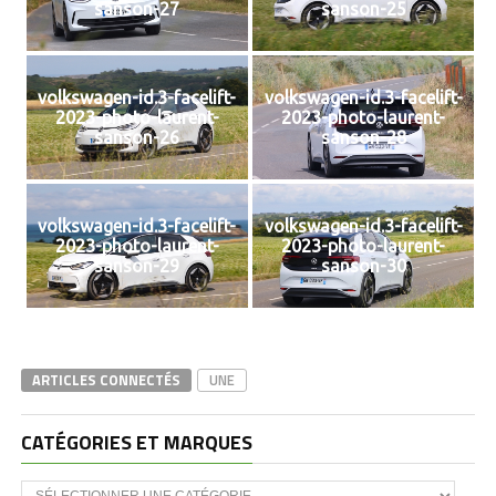
sanson-27
sanson-25
volkswagen-id.3-facelift-
volkswagen-id.3-facelift-
2023-photo-laurent-
2023-photo-laurent-
sanson-26
sanson-28
volkswagen-id.3-facelift-
volkswagen-id.3-facelift-
2023-photo-laurent-
2023-photo-laurent-
sanson-29
sanson-30
ARTICLES CONNECTÉS
UNE
CATÉGORIES ET MARQUES
Catégories