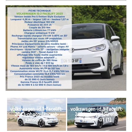
volkswagen-id.3-facelift-
volkswagen-id.3-facelift-
2023-photo-laurent-
2023-photo-laurent-
sanson-02
sanson-01 (1)