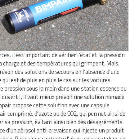
es, il est important de vérifier l’état et la pression
a charge et des températures qui grimpent. Mais
prévoir des solutions de secours en l’absence d’une
 qui est de plus en plus le cas sur les voitures
 de pression sous la main dans une station essence ou
e ouvert !, il vaut mieux prévoir une solution nomade
impair propose cette solution avec une capsule
air comprimé, d’azote ou de CO2, qui permet ainsi de
r sa pression, évitant ainsi bien des désagréments
nce d’un aérosol anti-crevaison qui injecte un produit
ique, Bimpair se contente d’air ou de gaz et donc ne