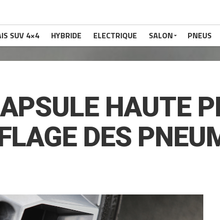
IS SUV 4×4
HYBRIDE
ELECTRIQUE
SALON
PNEUS
CAPSULE HAUTE P
FLAGE DES PNEU