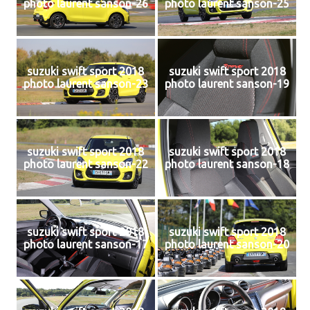
photo laurent sanson-26
photo laurent sanson-25
suzuki swift sport 2018
suzuki swift sport 2018
photo laurent sanson-23
photo laurent sanson-19
suzuki swift sport 2018
suzuki swift sport 2018
photo laurent sanson-22
photo laurent sanson-18
suzuki swift sport 2018
suzuki swift sport 2018
photo laurent sanson-17
photo laurent sanson-20