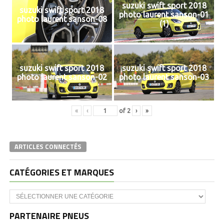
suzuki swift sport 2018
suzuki swift sport 2018
photo laurent sanson-01
photo laurent sanson-08
(1)
suzuki swift sport 2018
suzuki swift sport 2018
photo laurent sanson-02
photo laurent sanson-03
«
‹
of
2
›
»
ARTICLES CONNECTÉS
CATÉGORIES ET MARQUES
Catégories
et
marques
PARTENAIRE PNEUS