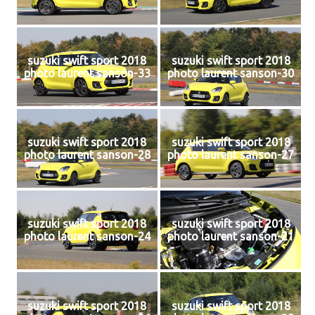
suzuki swift sport 2018
suzuki swift sport 2018
photo laurent sanson-33
photo laurent sanson-30
suzuki swift sport 2018
suzuki swift sport 2018
photo laurent sanson-28
photo laurent sanson-27
suzuki swift sport 2018
suzuki swift sport 2018
photo laurent sanson-24
photo laurent sanson-21
suzuki swift sport 2018
suzuki swift sport 2018