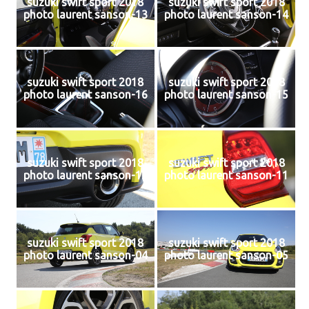
suzuki swift sport 2018
suzuki swift sport 2018
photo laurent sanson-13
photo laurent sanson-14
suzuki swift sport 2018
suzuki swift sport 2018
photo laurent sanson-16
photo laurent sanson-15
suzuki swift sport 2018
suzuki swift sport 2018
photo laurent sanson-12
photo laurent sanson-11
suzuki swift sport 2018
suzuki swift sport 2018
photo laurent sanson-04
photo laurent sanson-05