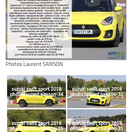
Photos Laurent SANSON
suzuki swift sport 2018
suzuki swift sport 2018
photo laurent sanson-34
photo laurent sanson-32
suzuki swift sport 2018
suzuki swift sport 2018
photo laurent sanson-29
photo laurent sanson-31