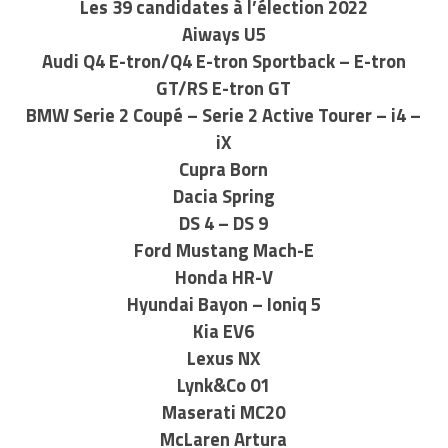
Les 39 candidates à l’élection 2022
Aiways U5
Audi Q4 E-tron/Q4 E-tron Sportback – E-tron
GT/RS E-tron GT
BMW Serie 2 Coupé – Serie 2 Active Tourer – i4 –
iX
Cupra Born
Dacia Spring
DS 4 – DS 9
Ford Mustang Mach-E
Honda HR-V
Hyundai Bayon – Ioniq 5
Kia EV6
Lexus NX
Lynk&Co 01
Maserati MC20
McLaren Artura