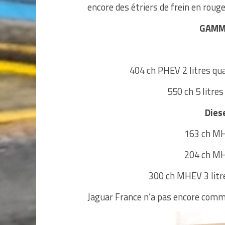
encore des étriers de frein en rouge
GAMME
404 ch PHEV 2 litres qua
550 ch 5 litre
Dies
163 ch MHE
204 ch MHE
300 ch MHEV 3 litre
Jaguar France n’a pas encore commu