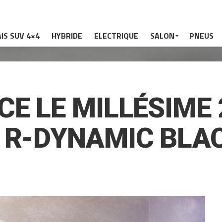
IS SUV 4×4
HYBRIDE
ELECTRIQUE
SALON
PNEUS
CE LE MILLÉSIME 
 R-DYNAMIC BLA