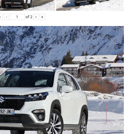
«
‹
of
2
›
»