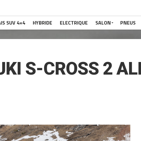
IS SUV 4×4
HYBRIDE
ELECTRIQUE
SALON
PNEUS
KI S-CROSS 2 AL