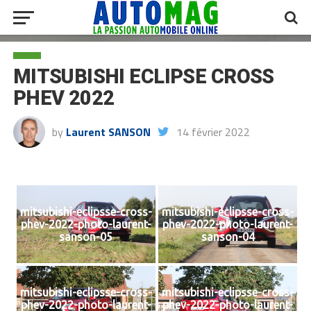
MITSUBISHI ECLIPSE CROSS
PHEV 2022
by
Laurent SANSON
14 février 2022
mitsubishi-eclipsse-cross-
mitsubishi-eclipsse-cross-
phev-2022-photo-laurent-
phev-2022-photo-laurent-
sanson-05
sanson-04
mitsubishi-eclipsse-cross-
mitsubishi-eclipsse-cross-
phev-2022-photo-laurent-
phev-2022-photo-laurent-