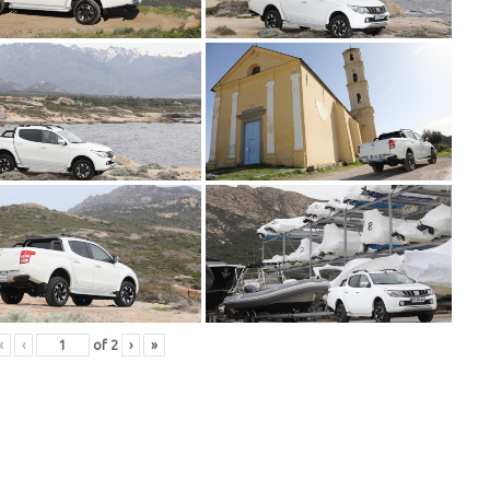
«
‹
of
2
›
»