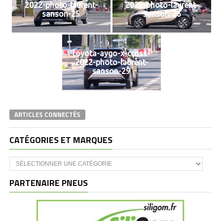
2022-photo-laurent-
2022-photo-laurent-
sanson-25
sanson-26
toyota-aygo-x-cross-
2022-photo-laurent-
sanson-29
ARTICLES CONNECTÉS
CATÉGORIES ET MARQUES
Catégories
et
marques
PARTENAIRE PNEUS