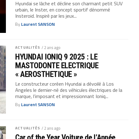
Hyundai se lâche et décline son charmant petit SUV
urbain, le Inster, en concept sportif dénommé
Insteroid. Inspiré par les jeux...
By
Laurent SANSON
ACTUALITÉS
/ 2 ans ago
HYUNDAI IONIQ 9 2025 : LE
MASTODONTE ELECTRIQUE
« AEROSTHETIQUE »
Le constructeur coréen Hyundai a dévoilé à Los
Angeles le dernier-né des véhicules électriques de la
marque, l’imposant et impressionnant Ioniq...
By
Laurent SANSON
ACTUALITÉS
/ 2 ans ago
Car of the Year Voiture de l’Année