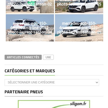
photo-laurent-sanson-02
photo-laurent-sanson-05
mercedes-eqb-350-
mercedes-eqb-350-
4matic-amg-line-2022-
4matic-amg-line-2022-
photo-laurent-sanson-04
photo-laurent-sanson-01
ARTICLES CONNECTÉS
UNE
CATÉGORIES ET MARQUES
Catégories
et
marques
PARTENAIRE PNEUS