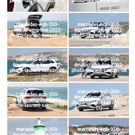
photo-laurent-sanson-12
photo-laurent-sanson-11
mercedes-eqb-350-
mercedes-eqb-350-
4matic-amg-line-2022-
4matic-amg-line-2022-
photo-laurent-sanson-10
photo-laurent-sanson-09
mercedes-eqb-350-
mercedes-eqb-350-
4matic-amg-line-2022-
4matic-amg-line-2022-
photo-laurent-sanson-06
photo-laurent-sanson-08
mercedes-eqb-350-
mercedes-eqb-350-
4matic-amg-line-2022-
4matic-amg-line-2022-
photo-laurent-sanson-01
photo-laurent-sanson-07
(1)
mercedes-eqb-350-
mercedes-eqb-350-
4matic-amg-line-2022-
4matic-amg-line-2022-