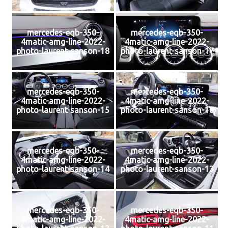
mercedes-eqb-350-
mercedes-eqb-350-
4matic-amg-line-2022-
4matic-amg-line-2022-
photo-laurent-sanson-18
photo-laurent-sanson-17
mercedes-eqb-350-
mercedes-eqb-350-
4matic-amg-line-2022-
4matic-amg-line-2022-
photo-laurent-sanson-15
photo-laurent-sanson-16
mercedes-eqb-350-
mercedes-eqb-350-
4matic-amg-line-2022-
4matic-amg-line-2022-
photo-laurent-sanson-14
photo-laurent-sanson-13
mercedes-eqb-350-
mercedes-eqb-350-
4matic-amg-line-2022-
4matic-amg-line-2022-