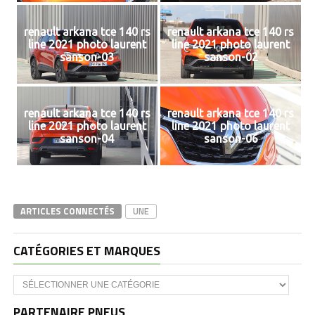
renault arkana tce 140 rs
renault arkana tce 140 rs
line 2021 photo laurent
line 2021 photo laurent
sanson-03
sanson-02
renault arkana tce 140 rs
renault arkana tce 140 rs
line 2021 photo laurent
line 2021 photo laurent
sanson-04
sanson-06
ARTICLES CONNECTÉS
UNE
CATÉGORIES ET MARQUES
Catégories
et
marques
PARTENAIRE PNEUS