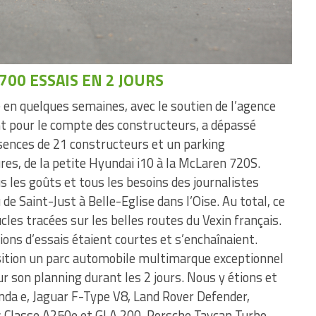
700 ESSAIS EN 2 JOURS
en quelques semaines, avec le soutien de l’agence
 pour le compte des constructeurs, a dépassé
sences de 21 constructeurs et un parking
res, de la petite Hyundai i10 à la McLaren 720S.
us les goûts et tous les besoins des journalistes
de Saint-Just à Belle-Eglise dans l’Oise. Au total, ce
cles tracées sur les belles routes du Vexin français.
ons d’essais étaient courtes et s’enchaînaient.
osition un parc automobile multimarque exceptionnel
ur son planning durant les 2 jours. Nous y étions et
onda e, Jaguar F-Type V8, Land Rover Defender,
 Classe A250e et GLA 200, Porsche Taycan Turbo,