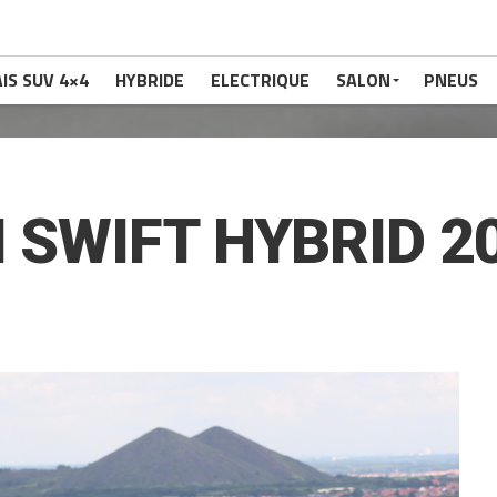
IS SUV 4×4
HYBRIDE
ELECTRIQUE
SALON
PNEUS
I SWIFT HYBRID 2