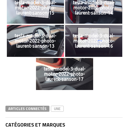
tesla-model-3-dual-
tesla-model-3-dual-
motor-2022-photo-
motor-2022-photo-
laurent-sanson-15
laurent-sanson-14
tesla-model-3-dual-
tesla-model-3-dual-
motor-2022-photo-
motor-2022-photo-
laurent-sanson-13
laurent-sanson-16
tesla-model-3-dual-
motor-2022-photo-
laurent-sanson-17
ARTICLES CONNECTÉS
UNE
CATÉGORIES ET MARQUES