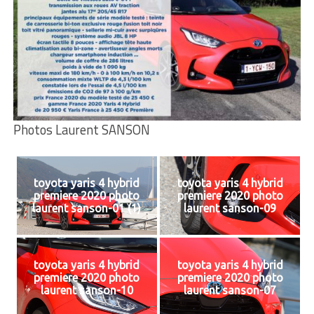
Photos Laurent SANSON
toyota yaris 4 hybrid
toyota yaris 4 hybrid
premiere 2020 photo
premiere 2020 photo
laurent sanson-01 (1)
laurent sanson-09
toyota yaris 4 hybrid
toyota yaris 4 hybrid
premiere 2020 photo
premiere 2020 photo
laurent sanson-10
laurent sanson-07