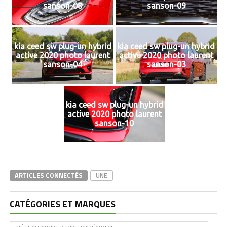
sanson-08
sanson-09
kia ceed sw plug-un hybrid
kia ceed sw plug-un hybrid
active 2020 photo laurent
active 2020 photo laurent
sanson-04
sanson-03
kia ceed sw plug-un hybrid
active 2020 photo laurent
sanson-10
ARTICLES CONNECTÉS
UNE
CATÉGORIES ET MARQUES
Catégories