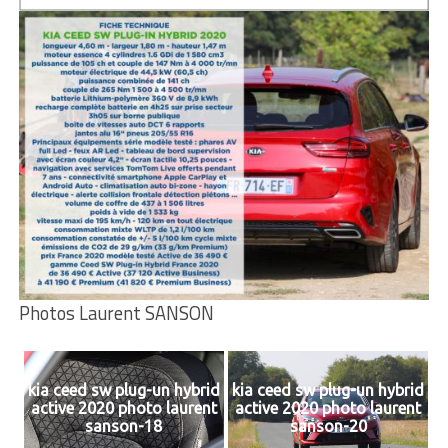
Photos Laurent SANSON
kia ceed sw plug-un hybrid
kia ceed sw plug-un hybrid
active 2020 photo laurent
active 2020 photo laurent
sanson-18
sanson-20