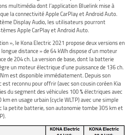
ons multimédia dont l’application Bluelink mise à
i que la connectivité Apple CarPlay et Android Auto.
ème Display Audio, les utilisateurs pourront
tèmes Apple CarPlay et Android Auto.
on », le Kona Electric 2021 propose deux versions en
 « longue distance » de 64 kWh dispose d’un moteur
e de 204 ch. La version de base, dont la batterie
tègre un moteur électrique d’une puissance de 136 ch.
95 Nm est disponible immédiatement. Depuis son
 est reconnu pour offrir (avec son cousin coréen Kia
ies du segment des véhicules 100 % électriques avec
 km en usage urbain (cycle WLTP) avec une simple
c la petite batterie, son autonomie tombe 305 km et
P).