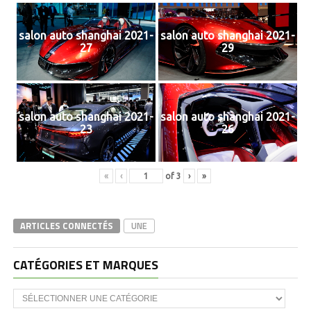
salon auto shanghai 2021-
salon auto shanghai 2021-
27
29
salon auto shanghai 2021-
salon auto shanghai 2021-
23
26
«
‹
of
3
›
»
ARTICLES CONNECTÉS
UNE
CATÉGORIES ET MARQUES
Catégories
et