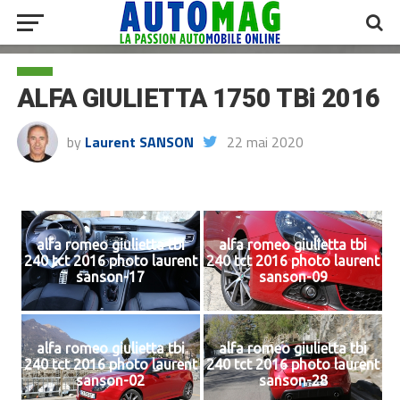
ALFA GIULIETTA 1750 TBi 2016
by
Laurent SANSON
22 mai 2020
alfa romeo giulietta tbi
alfa romeo giulietta tbi
240 tct 2016 photo laurent
240 tct 2016 photo laurent
sanson-17
sanson-09
alfa romeo giulietta tbi
alfa romeo giulietta tbi
240 tct 2016 photo laurent
240 tct 2016 photo laurent
sanson-02
sanson-28