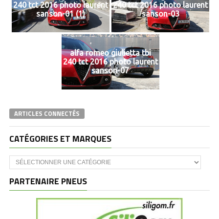
240 tct 2016 photo laurent
240 tct 2016 photo laurent
sanson-01 (1)
sanson-03
alfa romeo giulietta tbi
240 tct 2016 photo laurent
sanson-07
ARTICLES CONNECTÉS
CATÉGORIES ET MARQUES
Catégories
et
marques
PARTENAIRE PNEUS