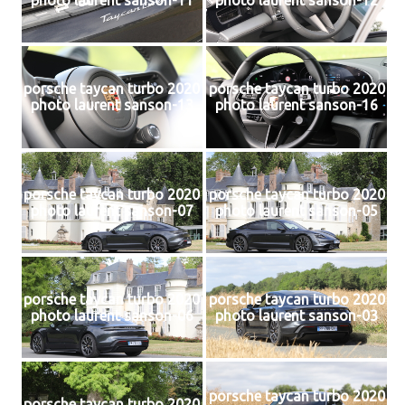
photo laurent sanson-11
photo laurent sanson-12
porsche taycan turbo 2020
porsche taycan turbo 2020
photo laurent sanson-13
photo laurent sanson-16
porsche taycan turbo 2020
porsche taycan turbo 2020
photo laurent sanson-07
photo laurent sanson-05
porsche taycan turbo 2020
porsche taycan turbo 2020
photo laurent sanson-06
photo laurent sanson-03
porsche taycan turbo 2020
porsche taycan turbo 2020