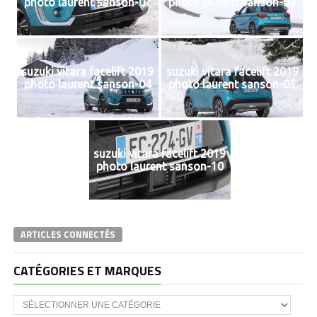
photo laurent sanson-07
photo laurent sanson-03
suzuki vitara facelift 2019
suzuki vitara facelift 2019
photo laurent sanson-04
photo laurent sanson-05
suzuki vitara facelift 2019
photo laurent sanson-10
ARTICLES CONNECTÉS
CATÉGORIES ET MARQUES
Catégories
et