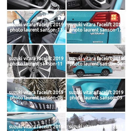
suzuki vitara facelift 2019
suzuki vitara facelift 2019
photo laurent sanson-13
photo laurent sanson-12
suzuki vitara facelift 2019
suzuki vitara facelift 2019
photo laurent sanson-11
photo laurent sanson-06
suzuki vitara facelift 2019
suzuki vitara facelift 2019
photo laurent sanson-08
photo laurent sanson-09
suzuki vitara facelift 2019
suzuki vitara facelift 2019