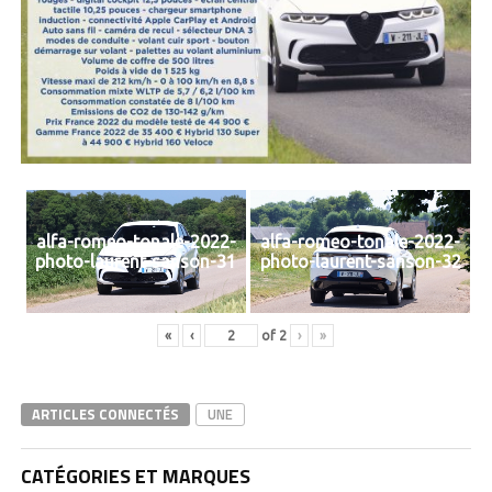
alfa-romeo-tonale-2022-
alfa-romeo-tonale-2022-
photo-laurent-sanson-31
photo-laurent-sanson-32
«
‹
of
2
›
»
ARTICLES CONNECTÉS
UNE
CATÉGORIES ET MARQUES