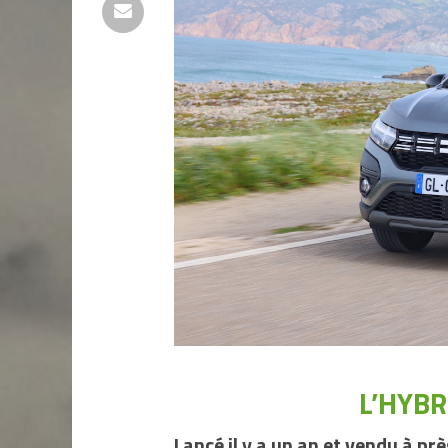
L’HYBR
Lancé il y a un an et vendu à p